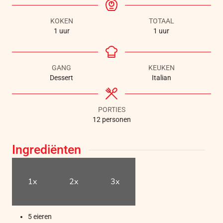
KOKEN
TOTAAL
1
uur
1
uur
GANG
KEUKEN
Dessert
Italian
PORTIES
12
personen
Ingrediënten
1x
2x
3x
5
eieren