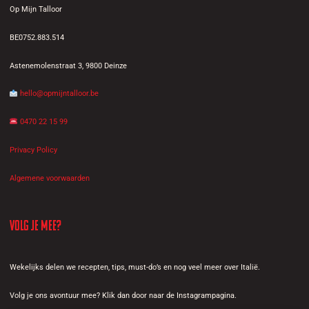
Op Mijn Talloor
BE0752.883.514
Astenemolenstraat 3, 9800 Deinze
hello@opmijntalloor.be
0470 22 15 99
Privacy Policy
Algemene voorwaarden
Volg je mee?
Wekelijks delen we recepten, tips, must-do’s en nog veel meer over Italië.
Volg je ons avontuur mee? Klik dan door naar de Instagrampagina.