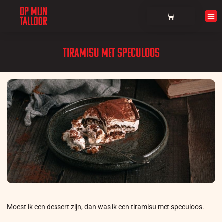
Over ons
Tiramisu met speculoos
Moest ik een dessert zijn, dan was ik een tiramisu met speculoos.