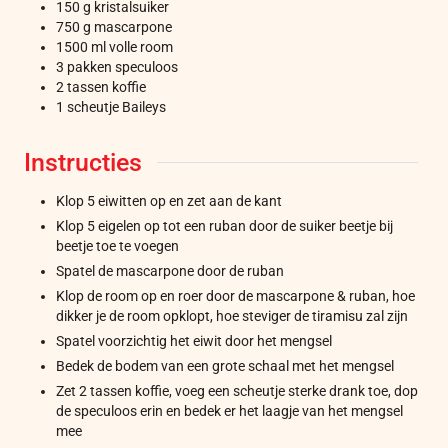
150
g
kristalsuiker
750
g
mascarpone
1500
ml
volle room
3
pakken
speculoos
2
tassen
koffie
1
scheutje
Baileys
Instructies
Klop 5 eiwitten op en zet aan de kant
Klop 5 eigelen op tot een ruban door de suiker beetje bij
beetje toe te voegen
Spatel de mascarpone door de ruban
Klop de room op en roer door de mascarpone & ruban, hoe
dikker je de room opklopt, hoe steviger de tiramisu zal zijn
Spatel voorzichtig het eiwit door het mengsel
Bedek de bodem van een grote schaal met het mengsel
Zet 2 tassen koffie, voeg een scheutje sterke drank toe, dop
de speculoos erin en bedek er het laagje van het mengsel
mee