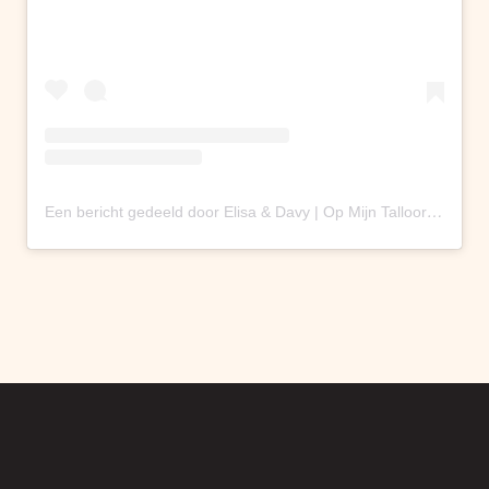
Een bericht gedeeld door Elisa & Davy | Op Mijn Talloor (@opmijntalloor)