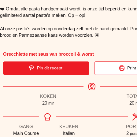
❤️ Omdat alle pasta handgemaakt wordt, is onze tijd beperkt en ku
gelimiteerd aantal pasta’s maken. Op = op!
Al onze pasta’s worden op donderdag zelf met de hand gemaakt. Port
brood en Parmezaanse kaas worden voorzien. 🤤
Orecchiette met saus van broccoli & worst
Pin dit recept!
Print
KOKEN
TOT
20
20
min
GANG
KEUKEN
POR
Main Course
Italian
2
per