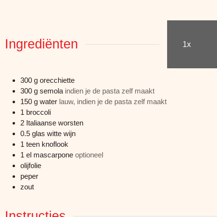
Ingrediënten
1x
300
g
orecchiette
300
g
semola
indien je de pasta zelf maakt
150
g
water
lauw, indien je de pasta zelf maakt
1
broccoli
2
Italiaanse worsten
0.5
glas
witte wijn
1
teen
knoflook
1
el
mascarpone
optioneel
olijfolie
peper
zout
Instructies