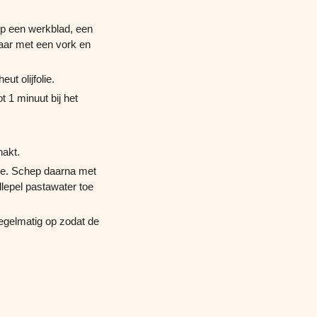
 op een werkblad, een
kaar met een vork en
ut olijfolie.
 1 minuut bij het
hakt.
tte. Schep daarna met
lepel pastawater toe
egelmatig op zodat de