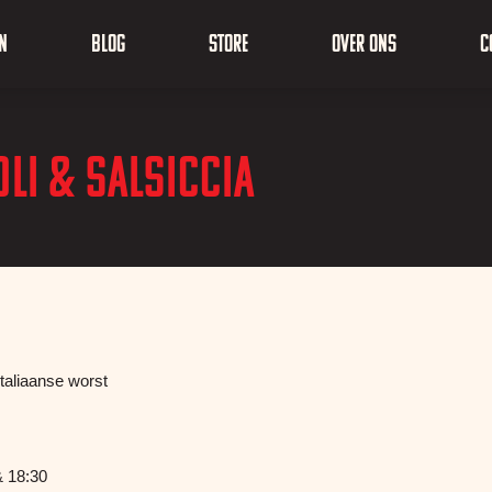
n
Blog
Store
Over ons
C
li & salsiccia
taliaanse worst
& 18:30