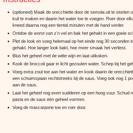
(optioneel) Maak de orecchiette door de semola uit te storten
kuil te maken en daarin het water toe te voegen. Roer door el
kneed daarna nog een tiental minuten met de hand verder.
Ontdoe de worst van z'n vel en bak het gehakt in een goeie sche
Plet de look en voeg helemaal op het einde nog 30 seconden tot
gehakt. Hoe langer look bakt, hoe meer smaak het verliest.
Blus het geheel met de witte wijn en laat uitkoken.
Kook de broccoli gaar in licht gezouten water. Schep bij het ge
Voeg extra zout toe aan het water en kook daarin de orecchie
een schuimspaan rechtstreeks bij de saus. Voeg ook nog 1 pol
aan de saus.
Laat het geheel nog even sudderen op een hoog vuur. Schud r
pasta en de saus één geheel vormen.
Voeg de mascarpone toe en roer door.