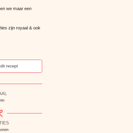
nnen we maar een
ies zijn royaal & ook
 dit recept
AAL
min
TIES
sonen