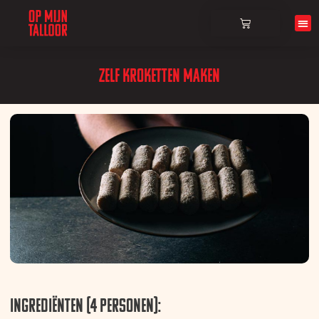
Over ons
Zelf kroketten maken
Ingrediënten (4 personen):