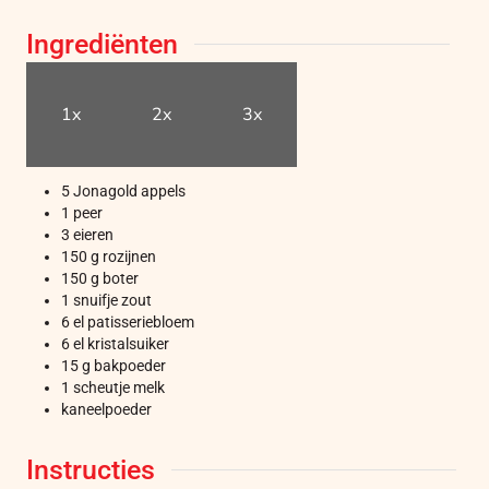
Ingrediënten
1x
2x
3x
5
Jonagold appels
1
peer
3
eieren
150
g
rozijnen
150
g
boter
1
snuifje
zout
6
el
patisseriebloem
6
el
kristalsuiker
15
g
bakpoeder
1
scheutje
melk
kaneelpoeder
Instructies