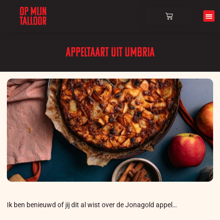
Over ons
Appeltaart uit Umbria
Ik ben benieuwd of jij dit al wist over de Jonagold appel…