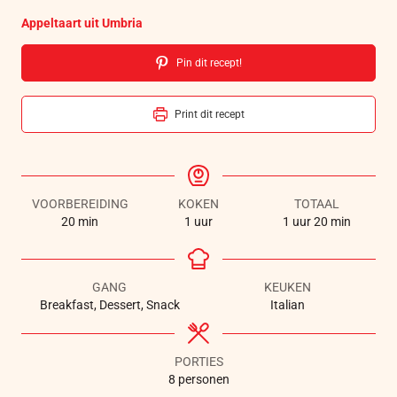
Appeltaart uit Umbria
Pin dit recept!
Print dit recept
VOORBEREIDING
KOKEN
TOTAAL
20
min
1
uur
1
uur
20
min
GANG
KEUKEN
Breakfast, Dessert, Snack
Italian
PORTIES
8
personen