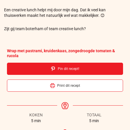
Een creative lunch helpt mij door mijn dag. Dat ik veel kan
thuiswerken maakt het natuurlijk wel wat makkelijker. 😊
Zijt gij team boterham of team creative lunch?
Wrap met pastrami, kruidenkaas, zongedroogde tomaten &
rucola
Pin dit recept!
Print dit recept
KOKEN
TOTAAL
5
min
5
min