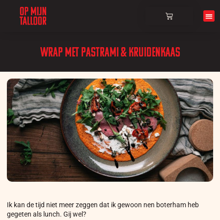
Over ons
Wrap met pastrami & kruidenkaas
Ik kan de tijd niet meer zeggen dat ik gewoon nen boterham heb
gegeten als lunch. Gij wel?