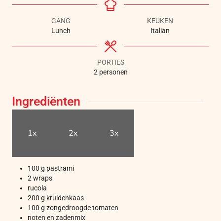
GANG
KEUKEN
Lunch
Italian
PORTIES
2
personen
Ingrediënten
1x
2x
3x
100
g
pastrami
2
wraps
rucola
200
g
kruidenkaas
100
g
zongedroogde tomaten
noten en zadenmix