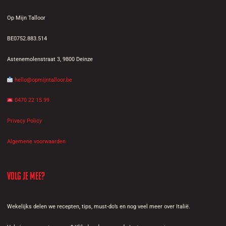
Op Mijn Talloor
BE0752.883.514
Astenemolenstraat 3, 9800 Deinze
hello@opmijntalloor.be
0470 22 15 99
Privacy Policy
Algemene voorwaarden
Volg je mee?
Wekelijks delen we recepten, tips, must-do’s en nog veel meer over Italië.