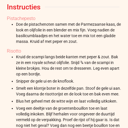
Instructies
Pistachepesto
Doe de pistachenoten samen met de Parmezaanse kaas, de
look en olijfolie in een blender en mix fijn. Voeg nadien de
basilicumblaadjes en het water toe en mix tot een gladde
massa. Kruid af met peper en zout.
Risotto
Kruid de scampi langs beide kanten met peper & zout. Bak
ze in een royale scheut olijfolie. Snijd ¾ van de scampi in
kleine brokjes. Hou de rest om te dresseren. Leg even apart
op een bordje.
Snipper de gele ui en de knoflook.
Smelt een klontje boter in dezelfde pan. Stoof de gele ui aan.
Voeg daarna de risottorijst en de look toe en bak even mee.
Blus het geheel met de witte wijn en laat volledig uitkoken.
Voeg een deeltje van de groentenbouillon toe en laat
volledig inkoken. Blijf herhalen voor ongeveer de duurtijd
vermeld op de verpakking. Proef de rijst of hij gaar is. Is dat
nog niet het geval? Voeg dan nog een beetje bouillon toe en