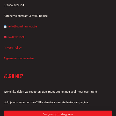
BE0752.883.514
Astenemolenstraat 3, 9800 Deinze
hello@opmijntalloor.be
0470 22 15 99
Privacy Policy
Algemene voorwaarden
Volg je mee?
Wekelijks delen we recepten, tips, must-do’s en nog veel meer over Italië.
Volg je ons avontuur mee? Klik dan door naar de Instagrampagina.
Volgen op Instagram