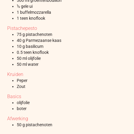
500
ml
groentenbouillon
½
gele ui
1
buffelmozzarella
1
teen
knoflook
Pistachepesto
75
g
pistachenoten
40
g
Parmezaanse kaas
10
g
basilicum
0.5
teen
knoflook
50
ml
olijfolie
50
ml
water
Kruiden
Peper
Zout
Basics
olijfolie
boter
Afwerking
50
g
pistachenoten