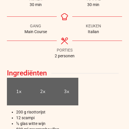
30
min
30
min
GANG
KEUKEN
Main Course
Italian
PORTIES
2
personen
Ingrediënten
1x
2x
3x
200
g
risottorijst
12
scampi
½
glas
witte wijn