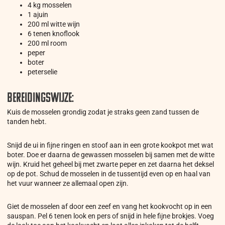
4 kg mosselen
1 ajuin
200 ml witte wijn
6 tenen knoflook
200 ml room
peper
boter
peterselie
Bereidingswijze:
Kuis de mosselen grondig zodat je straks geen zand tussen de
tanden hebt.
Snijd de ui in fijne ringen en stoof aan in een grote kookpot met wat
boter. Doe er daarna de gewassen mosselen bij samen met de witte
wijn. Kruid het geheel bij met zwarte peper en zet daarna het deksel
op de pot. Schud de mosselen in de tussentijd even op en haal van
het vuur wanneer ze allemaal open zijn.
Giet de mosselen af door een zeef en vang het kookvocht op in een
sauspan. Pel 6 tenen look en pers of snijd in hele fijne brokjes. Voeg