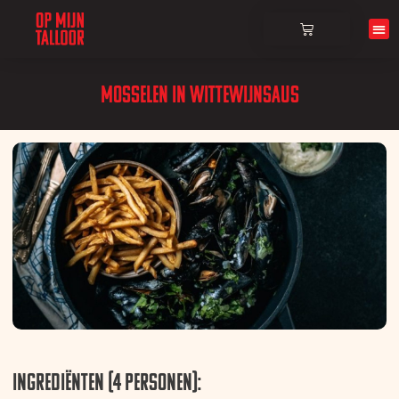
Over ons
Mosselen in wittewijnsaus
Ingrediënten (4 personen):