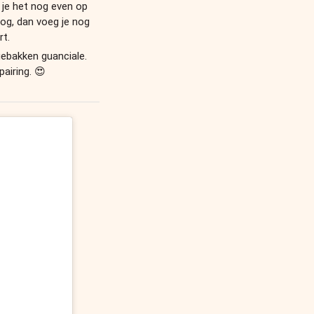
t je het nog even op
roog, dan voeg je nog
rt.
gebakken guanciale.
airing. 😍