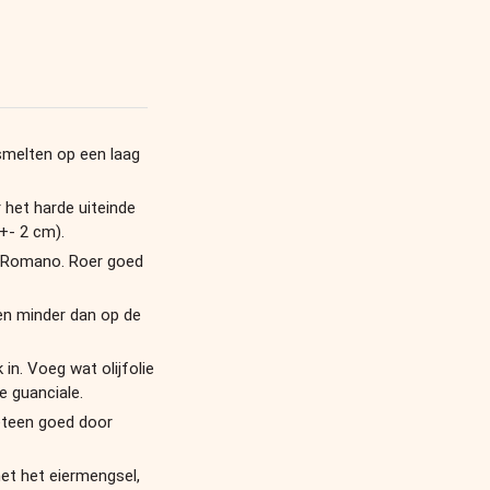
 smelten op een laag
r het harde uiteinde
(+- 2 cm).
o Romano. Roer goed
en minder dan op de
in. Voeg wat olijfolie
e guanciale.
eteen goed door
et het eiermengsel,