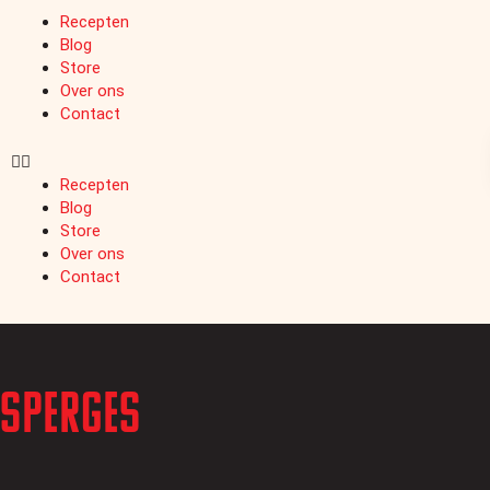
Recepten
Blog
Store
Over ons
Contact
Recepten
Blog
Store
Over ons
Contact
asperges