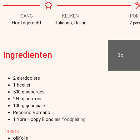
GANG
KEUKEN
POR
Hoofdgerecht
Italiaans, Italian
2
per
Ingrediënten
1x
2
eierdooiers
1
heel ei
500
g
asperges
250
g
rigatoni
100
g
guanciale
Pecorino Romano
1
Ypra Hoppy Blond
als foodpairing
Basics
olijfolie