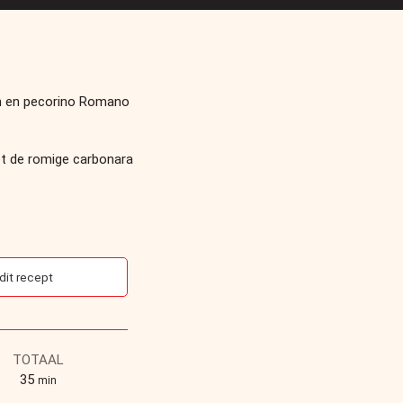
en en pecorino Romano
et de romige carbonara
 dit recept
TOTAAL
35
min