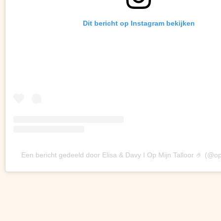
Dit bericht op Instagram bekijken
Een bericht gedeeld door Elisa & Davy I Op Mijn Talloor 🤌 (@op