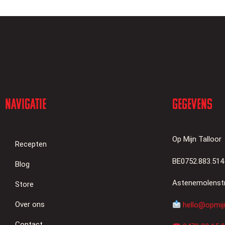
Navigatie
Gegevens
Op Mijn Talloor
Recepten
BE0752.883.514
Blog
Astenemolenstr
Store
Over ons
hello@opmijn
Contact