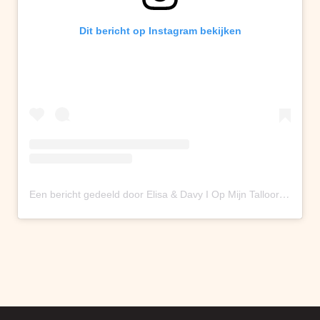
Dit bericht op Instagram bekijken
Een bericht gedeeld door Elisa & Davy I Op Mijn Talloor 🤌 (@opmijntalloor)