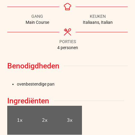
GANG
KEUKEN
Main Course
Italiaans, Italian
PORTIES
4
personen
Benodigdheden
ovenbestendige pan
Ingrediënten
1x
2x
3x