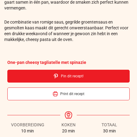
gaart samen in één pan, waardoor de smaken zich perfect kunnen
vermengen.
De combinatie van romige saus, gegrilde groentensaus en
gesmolten kaas maakt dit gerecht onweerstaanbaar. Perfect voor
een drukke weekavond of wanneer je gewoon zin hebt in een
makkelijke, cheesy pasta uit de oven.
One-pan cheesy tagliatelle met spinazie
Pin dit recept!
Print dit recept
VOORBEREIDING
KOKEN
TOTAAL
10
min
20
min
30
min