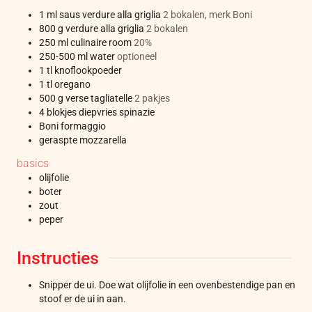
1
ml
saus verdure alla griglia
2 bokalen, merk Boni
800
g
verdure alla griglia
2 bokalen
250
ml
culinaire room
20%
250-500
ml
water
optioneel
1
tl
knoflookpoeder
1
tl
oregano
500
g
verse tagliatelle
2 pakjes
4
blokjes
diepvries spinazie
Boni formaggio
geraspte mozzarella
basics
olijfolie
boter
zout
peper
Instructies
Snipper de ui. Doe wat olijfolie in een ovenbestendige pan en
stoof er de ui in aan.