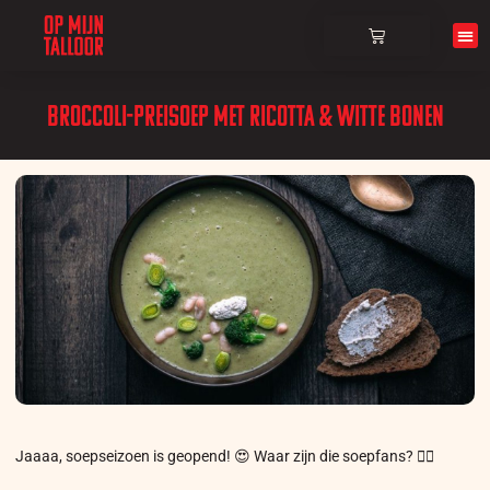
Over ons
Broccoli-preisoep met ricotta & witte bonen
Jaaaa, soepseizoen is geopend! 😍 Waar zijn die soepfans? 🙋‍♀️