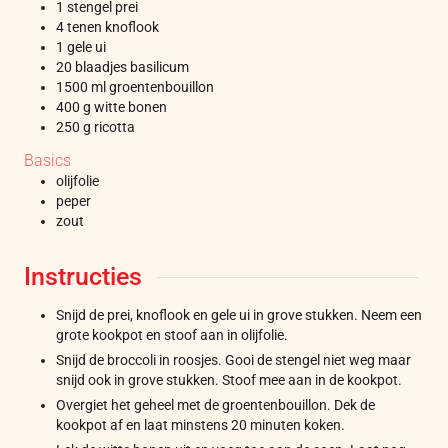
1
stengel
prei
4
tenen
knoflook
1
gele ui
20
blaadjes
basilicum
1500
ml
groentenbouillon
400
g
witte bonen
250
g
ricotta
Basics
olijfolie
peper
zout
Instructies
Snijd de prei, knoflook en gele ui in grove stukken. Neem een
grote kookpot en stoof aan in olijfolie.
Snijd de broccoli in roosjes. Gooi de stengel niet weg maar
snijd ook in grove stukken. Stoof mee aan in de kookpot.
Overgiet het geheel met de groentenbouillon. Dek de
kookpot af en laat minstens 20 minuten koken.