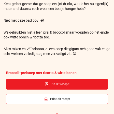
Kent ge het gevoel dat ge soep eet (of drinkt, wat is het nu eigenlijk)
maar snel daarna toch weer een beetje honger hebt?
Niet met deze bad boy! 😂
We gebruikten niet alleen prei & broccoli maar voegden op het einde
ook witte bonen & ricotta toe.
Alles mixen en 🪄Tadaaaa🪄: een soep die gigantisch goed vult en ge
echt wel een volledig dag mee verzadigd zit. 😁
Broccoli-preisoep met ricotta & witte bonen
Pin dit recept!
Print dit recept