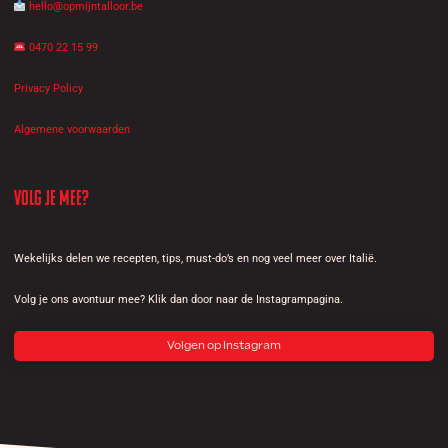
hello@opmijntalloor.be
0470 22 15 99
Privacy Policy
Algemene voorwaarden
Volg je mee?
Wekelijks delen we recepten, tips, must-do’s en nog veel meer over Italië.
Volg je ons avontuur mee? Klik dan door naar de Instagrampagina.
Volgen op Instagram