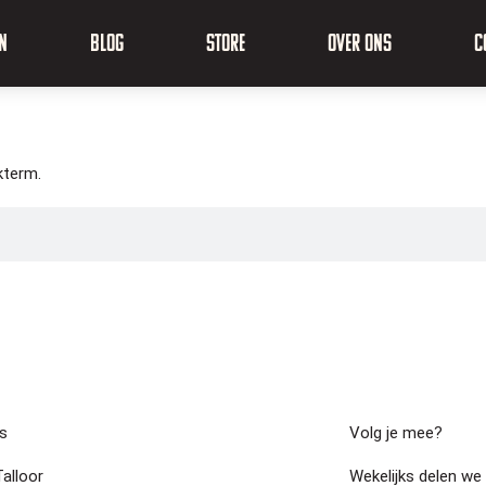
n
Blog
Store
Over ons
C
kterm.
s
Volg je mee?
Talloor
Wekelijks delen we