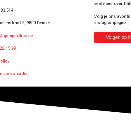
veel meer over Itali
883.514
Volg je ons avontu
Instagrampagina.
lenstraat 3, 9800 Deinze
@opmijntalloor.be
Volgen op I
22 15 99
olicy
e voorwaarden